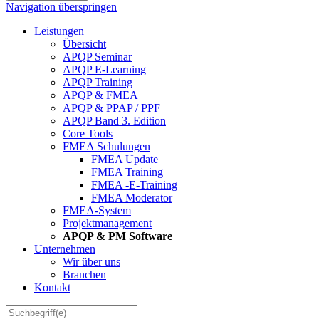
Navigation überspringen
Leistungen
Übersicht
APQP Seminar
APQP E-Learning
APQP Training
APQP & FMEA
APQP & PPAP / PPF
APQP Band 3. Edition
Core Tools
FMEA Schulungen
FMEA Update
FMEA Training
FMEA -E-Training
FMEA Moderator
FMEA-System
Projektmanagement
APQP & PM Software
Unternehmen
Wir über uns
Branchen
Kontakt