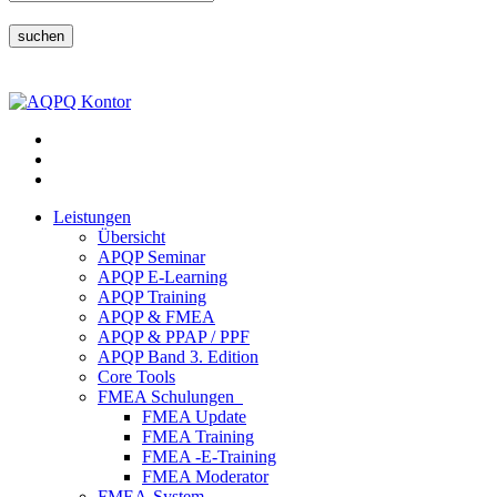
suchen
Leistungen
Übersicht
APQP Seminar
APQP E-Learning
APQP Training
APQP & FMEA
APQP & PPAP / PPF
APQP Band 3. Edition
Core Tools
FMEA Schulungen
FMEA Update
FMEA Training
FMEA -E-Training
FMEA Moderator
FMEA-System