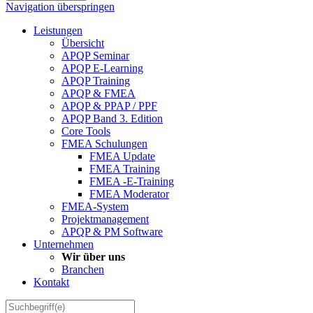
Navigation überspringen
Leistungen
Übersicht
APQP Seminar
APQP E-Learning
APQP Training
APQP & FMEA
APQP & PPAP / PPF
APQP Band 3. Edition
Core Tools
FMEA Schulungen
FMEA Update
FMEA Training
FMEA -E-Training
FMEA Moderator
FMEA-System
Projektmanagement
APQP & PM Software
Unternehmen
Wir über uns
Branchen
Kontakt