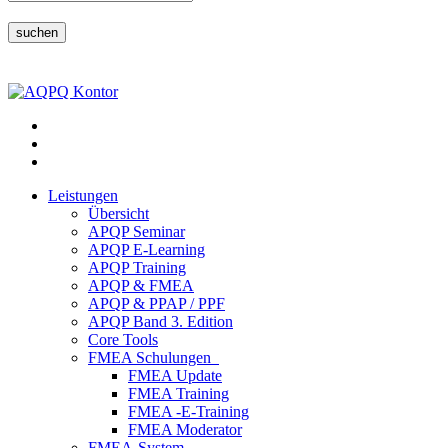
suchen
Leistungen
Übersicht
APQP Seminar
APQP E-Learning
APQP Training
APQP & FMEA
APQP & PPAP / PPF
APQP Band 3. Edition
Core Tools
FMEA Schulungen
FMEA Update
FMEA Training
FMEA -E-Training
FMEA Moderator
FMEA-System