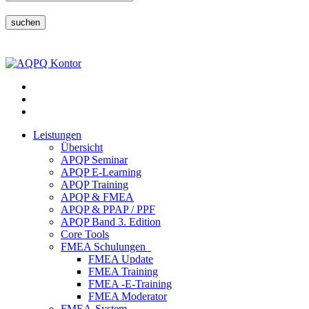
suchen
Leistungen
Übersicht
APQP Seminar
APQP E-Learning
APQP Training
APQP & FMEA
APQP & PPAP / PPF
APQP Band 3. Edition
Core Tools
FMEA Schulungen
FMEA Update
FMEA Training
FMEA -E-Training
FMEA Moderator
FMEA-System