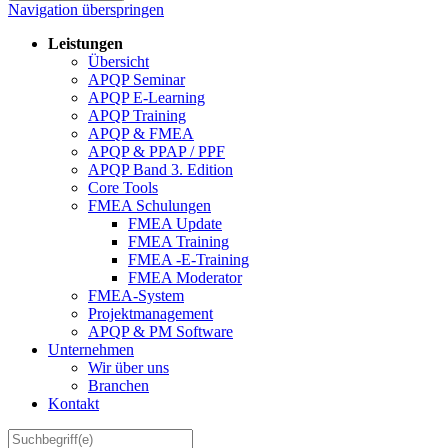
Navigation überspringen
Leistungen
Übersicht
APQP Seminar
APQP E-Learning
APQP Training
APQP & FMEA
APQP & PPAP / PPF
APQP Band 3. Edition
Core Tools
FMEA Schulungen
FMEA Update
FMEA Training
FMEA -E-Training
FMEA Moderator
FMEA-System
Projektmanagement
APQP & PM Software
Unternehmen
Wir über uns
Branchen
Kontakt